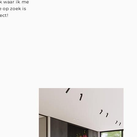
k waar ik me
e op zoek is
ect!