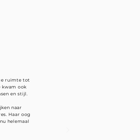
e ruimte tot
ze kwam ook
en en stijl.
jken naar
res. Haar oog
 nu helemaal