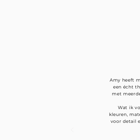
Amy heeft m
een écht th
met meerder
Wat ik v
kleuren, mat
voor detail 