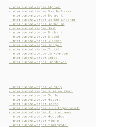
- Interieurontwerper Alphen
-
Interieurontwerper
Baarle-Nassau
-
Interieurontw
erper
Bergeijk
- Interieurontwerper Berke
l-Enschot
- Interieurontwerper Berlicum
- Interieurontwerper Best
- Interieurontwerper Brabant
- Interieurontwerpe
r Bladel
- Interieurontwerper
Diessen
- Interieurontwerper Dongen
- Interieurontwerpe
r Duizel
- Interieuron
twerper de Kempen
- Interieuron
twerper Eersel
- Interieurontwer
per Eindhoven
- Interieurontwerper
Geldrop
- Interieurontwerper Gilze en Rijen
- Interieurontwerper Goirle
- Interieurontwerper Hapert
- Interieurontwerper Heeze
- Interieurontwerper 's-Hertogenbosch
- Interieurontwerper Hilvarenbeek
- Interieurontwerper Hoogeloon
- Interieurontwerper Mierlo
- Interieurontwerp
er Moergestel
- Interieurontwerper
Nuenen