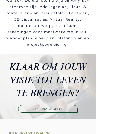
wensen. De diensten die je bij Amy kan
afnemen zijn indelingsplan, kleur- &
materialenplan, meubelplan, lichtplan,
3D visualisaties, Virtual Reality,
meubelontwerp, technische
tekeningen voor maatwerk meubilair,
wandenplan, vloerplan, plafondplan en
projectbegeleiding.
KLAAR OM JOUW
VISIE TOT LEVEN
TE BRENGEN?
YES, I'M READY!
INTERIEURONTWERPER